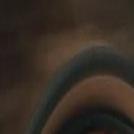
Onde
Encontrar
B2B
B
2
B
B
2
B