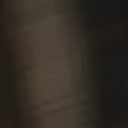
Fale conosco
Bicicleta
e-Bikes
Explorar
Search